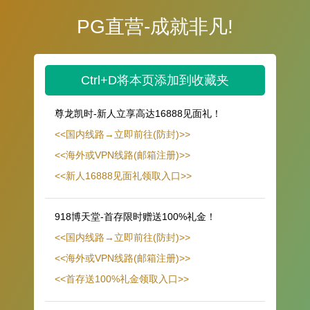
PG直营-成就非凡!
Ctrl+D将本页添加到收藏夹
尊龙凯时-新人立享高达16888见面礼！
<<国内线路→立即前往(防封)>>
<<海外或VPN线路(邮箱注册)>>
<<新人16888见面礼领取入口>>
918博天堂-首存限时赠送100%礼金！
<<国内线路→立即前往(防封)>>
<<海外或VPN线路(邮箱注册)>>
<<首存送100%礼金领取入口>>